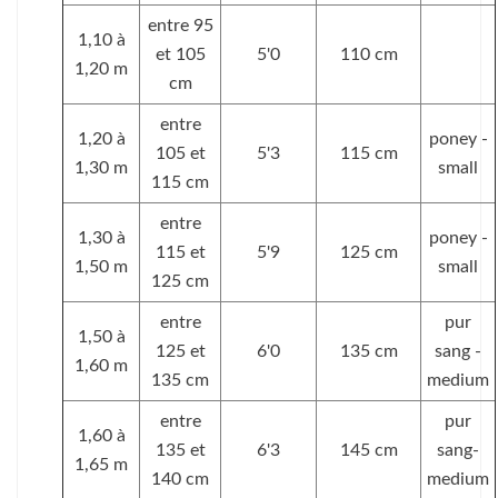
entre 95
1,10 à
et 105
5'0
110 cm
1,20 m
cm
entre
1,20 à
poney -
105 et
5'3
115 cm
1,30 m
small
115 cm
entre
1,30 à
poney -
115 et
5'9
125 cm
1,50 m
small
125 cm
entre
pur
1,50 à
125 et
6'0
135 cm
sang -
1,60 m
135 cm
medium
entre
pur
1,60 à
135 et
6'3
145 cm
sang-
1,65 m
140 cm
medium