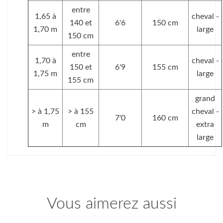
entre
1,65 à
cheval -
140 et
6'6
150 cm
1,70 m
large
150 cm
entre
1,70 à
cheval -
150 et
6'9
155 cm
1,75 m
large
155 cm
grand
> à 1,75
> à 155
cheval -
7'0
160 cm
m
cm
extra
large
Vous aimerez aussi