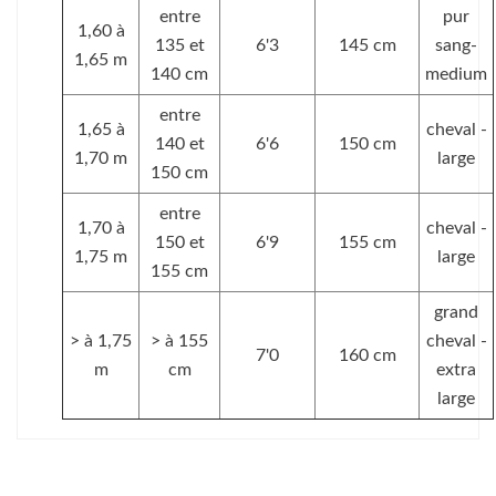
entre
pur
1,60 à
135 et
6'3
145 cm
sang-
1,65 m
140 cm
medium
entre
1,65 à
cheval -
140 et
6'6
150 cm
1,70 m
large
150 cm
entre
1,70 à
cheval -
150 et
6'9
155 cm
1,75 m
large
155 cm
grand
> à 1,75
> à 155
cheval -
7'0
160 cm
m
cm
extra
large