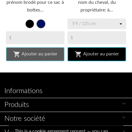
prénom brodé pour ce sac à
nom du cheval, du
bottes...
propriétaire: à...
Noir
bleu
marine


Ajouter au panier
Ajouter au panier
Informations

Produits

Notre société

This is a cookie agreement request — you can