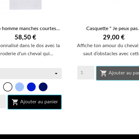
o homme manches courtes...
Casquette " Je peux pas.


APERÇU RAPIDE
58,50 €
APERÇU RAPIDE
29,00 €
onnalisé dans le dos avec la
Affiche ton amour du cheval
roderie d'un cheval qui...
saut d’obstacles avec cette

Ajouter au pa
bleu
bleu
bleu
Blanc
ciel
royal
marine

Ajouter au panier