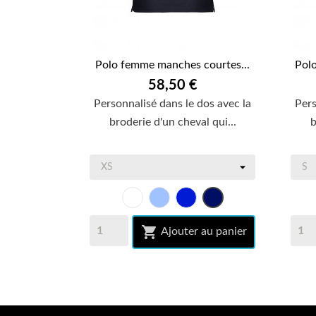
Polo femme manches courtes...
Pol

APERÇU RAPIDE
58,50 €
Personnalisé dans le dos avec la
Pers
broderie d'un cheval qui...
b
Blanc
bleu
bleu
bleu
ciel
royal
marine

Ajouter au panier