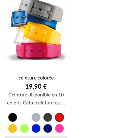
ceinture colorée
19,90 €
Ceinture disponible en 10
coloris Cette ceinture est...
Noir
Blanc
Gris
Gris
Rouge
anthracite
Jaune
vert
bleu
bleu
fuchsia
citron
royal
marine