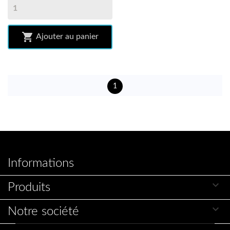

Ajouter au panier
1
Informations

Produits

Notre société